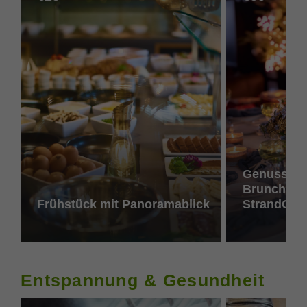
Genussvoll
Brunch im 
Frühstück mit Panoramablick
StrandGut
Entspannung & Gesundheit