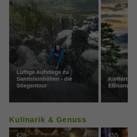
Luftige Aufstiege zu
Sandsteinhöhen - die
Klettertag 
Stiegentour
Elbsandste
Kulinarik & Genuss
28
55
€
€