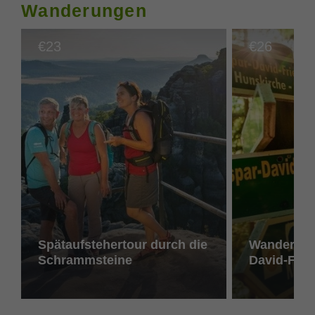
Wanderungen
23
26
€
€
Spätaufstehertour durch die
Wanderung
Schrammsteine
David-Frie