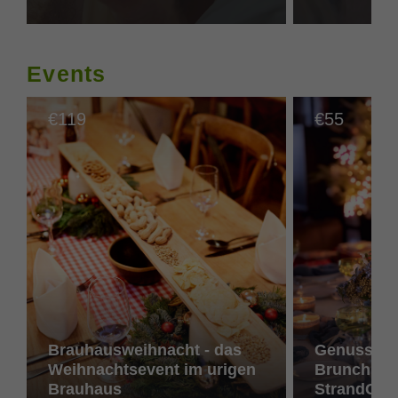
Events
119
55
€
€
Brauhausweihnacht - das
Genussvoll
Weihnachtsevent im urigen
Brunch im 
Brauhaus
StrandGut