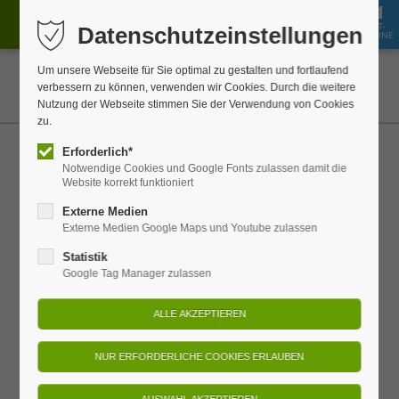
GUT-
Datenschutzeinstellungen
JOBS
BUCHEN
SHOP
SCHEINE
Um unsere Webseite für Sie optimal zu gestalten und fortlaufend
verbessern zu können, verwenden wir Cookies. Durch die weitere
Nutzung der Webseite stimmen Sie der Verwendung von Cookies
zu.
Erforderlich*
Ritualeplan
Notwendige Cookies und Google Fonts zulassen damit die
Website korrekt funktioniert
Wochenübersicht & Veranstaltungen
Externe Medien
Externe Medien Google Maps und Youtube zulassen
Statistik
Wochenprogramm
Google Tag Manager zulassen
Freitag, 7. August