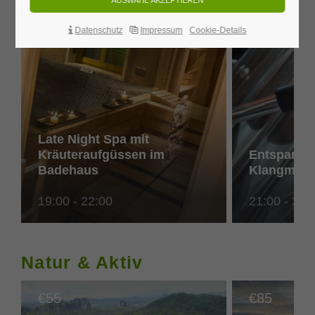
Datenschutz
Impressum
Cookie-Details
Late Night Spa mit
Kräuteraufgüssen im
Entspannt
Badehaus
Klangmedit
19:00 - 22:00
21:00 - 22:
Natur & Aktiv
55
85
€
€