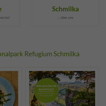
e
Schmilka
as los!
... über uns
onalpark Refugium Schmilka