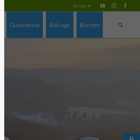
Service
Navigation
Navigation
überspringen
überspringen
Gutscheine
Anfrage
Buchen
z
ch
e
g
a