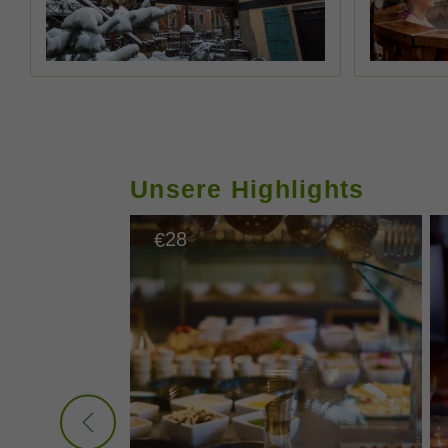
tlich!
Unsere Highlights
28
€