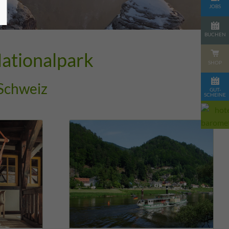
JOBS
BUCHEN
Nationalpark
SHOP
 Schweiz
GUT-
SCHEINE