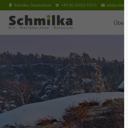
Schmilka, Deutschland
+49 (0) 35022 913 0
info@schmilk
SUCHEN
Über
BIO H
Villa
Hotel
BIO V
Pensi
Feri