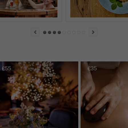
55
35
€
€