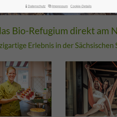
Brauhausweihnacht
Datenschutz
Impressum
Cookie-Details
das Bio-Refugium direkt am 
zigartige Erlebnis in der Sächsischen