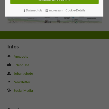
Datenschutz
Impressum
Cookie-Details
Infos
Angebote
Erlebnisse
Jobangebote
Newsletter
Social Media