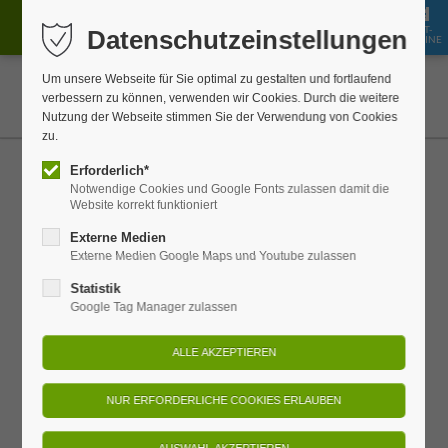
GUT-
Datenschutzeinstellungen
JOBS
BUCHEN
SHOP
SCHEINE
Um unsere Webseite für Sie optimal zu gestalten und fortlaufend
verbessern zu können, verwenden wir Cookies. Durch die weitere
Nutzung der Webseite stimmen Sie der Verwendung von Cookies
zu.
Erforderlich*
Orientierung
Notwendige Cookies und Google Fonts zulassen damit die
Website korrekt funktioniert
Wo ist was?
Externe Medien
Externe Medien Google Maps und Youtube zulassen
Statistik
Google Tag Manager zulassen